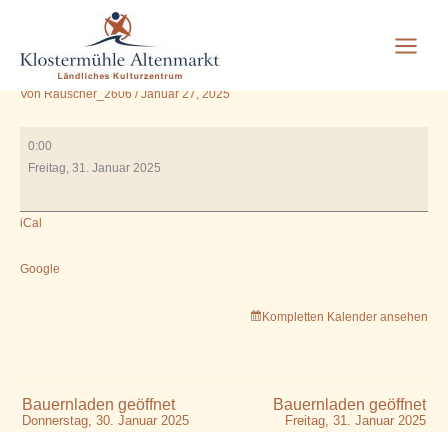
10.00 Uhr Kneippverein
Zum
Inhalt
Joga im Vortragsraum
springen
Von
Rauscher_2606
/
Januar 27, 2025
10.00
0:00
Uhr
Freitag, 31. Januar 2025
Kneippverein
Joga
iCal
im
Vortragsraum
Google
Kompletten Kalender ansehen
Bauernladen geöffnet
Bauernladen geöffnet
Donnerstag, 30. Januar 2025
Freitag, 31. Januar 2025