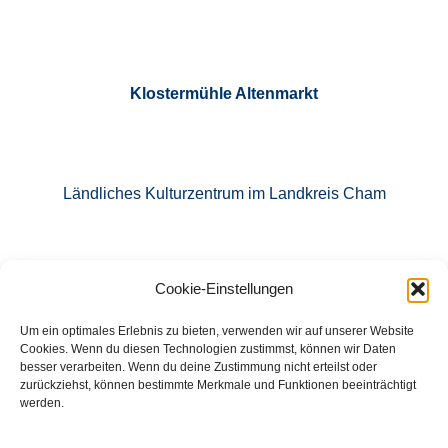
Klostermühle Altenmarkt
Ländliches Kulturzentrum im Landkreis Cham
Cookie-Einstellungen
E-Mail: info@klostermuehle-altenmarkt.de
Um ein optimales Erlebnis zu bieten, verwenden wir auf unserer Website
Cookies. Wenn du diesen Technologien zustimmst, können wir Daten
besser verarbeiten. Wenn du deine Zustimmung nicht erteilst oder
zurückziehst, können bestimmte Merkmale und Funktionen beeinträchtigt
Tel.: 09971 760871
werden.