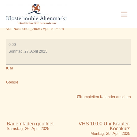
11.00 Uhr Kommunionfeier
Zum
Inhalt
in der Guten Stube
springen
Von
Rauscher_2606
/
April 5, 2025
11.00
0:00
Uhr
Sonntag, 27. April 2025
Kommunionfeier
in
iCal
der
Guten
Stube
Google
Kompletten Kalender ansehen
Bauernladen geöffnet
VHS 10.00 Uhr Kräuter-
Kochkurs
Samstag, 26. April 2025
Montag, 28. April 2025