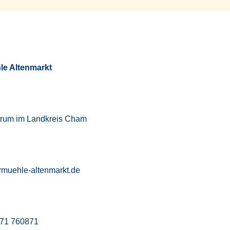
le Altenmarkt
trum im Landkreis Cham
rmuehle-altenmarkt.de
971 760871