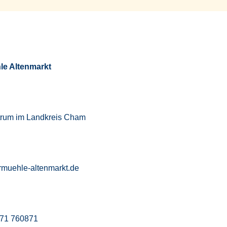
le Altenmarkt
trum im Landkreis Cham
rmuehle-altenmarkt.de
971 760871