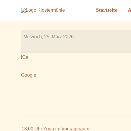
17.00 / 19.00 Uhr Yoga 
Zum
Startseite
A
Inhalt
Von
Rauscher_2606
/
März 26, 2026
springen
17.00
Mittwoch, 25. März 2026
/
19.00
iCal
Uhr
Yoga
Google
im
Vortragsraum
18.00 Uhr Yoga im Vortragsraum