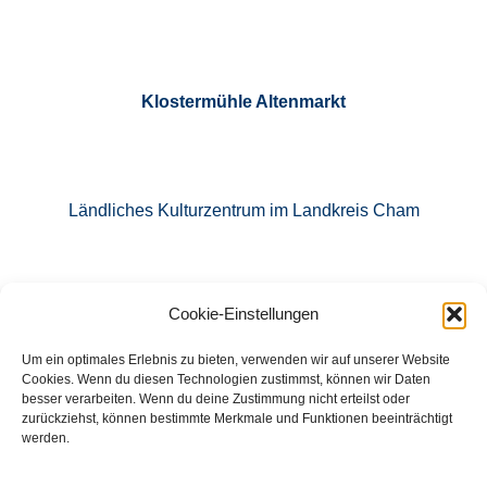
Klostermühle Altenmarkt
Ländliches Kulturzentrum im Landkreis Cham
Cookie-Einstellungen
E-Mail: info@klostermuehle-altenmarkt.de
Um ein optimales Erlebnis zu bieten, verwenden wir auf unserer Website
Cookies. Wenn du diesen Technologien zustimmst, können wir Daten
besser verarbeiten. Wenn du deine Zustimmung nicht erteilst oder
zurückziehst, können bestimmte Merkmale und Funktionen beeinträchtigt
Tel.: 09971 760871
werden.