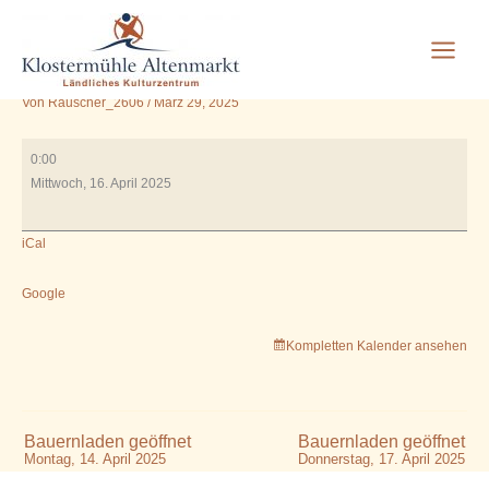
17.00 Skatspieler in der
Zum
Inhalt
Schänke
springen
Von
Rauscher_2606
/
März 29, 2025
17.00
0:00
Skatspieler
Mittwoch, 16. April 2025
in
der
iCal
Schänke
Google
Kompletten Kalender ansehen
Bauernladen geöffnet
Bauernladen geöffnet
Montag, 14. April 2025
Donnerstag, 17. April 2025