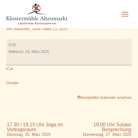
17.00 Uhr / 19.00 Uhr Joga
Zum
Inhalt
im Vortragsraum
springen
Von
Rauscher_2606
/
März 13, 2025
17.00
0:00
Uhr
Mittwoch, 26. März 2025
/
19.00
iCal
Uhr
Joga
im
Google
Vortragsraum
Kompletten Kalender ansehen
17.30 / 19.15 Uhr Joga im
18.00 Uhr Solawi
Vortragsraum
Besprechung
Dienstag, 25. März 2025
Donnerstag, 27. März 2025