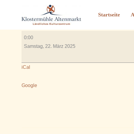
17.00 Uhr BUND Vortrag
Zum
Inhalt
Startseite
A
Von
Rauscher_2606
/
März 13, 2025
springen
17.00
0:00
Uhr
Samstag, 22. März 2025
BUND
Vortrag
iCal
Google