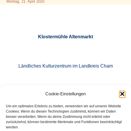
Montag, 21. April 2025
Klostermühle Altenmarkt
Ländliches Kulturzentrum im Landkreis Cham
Cookie-Einstellungen
E-Mail: info@klostermuehle-altenmarkt.de
Um ein optimales Erlebnis zu bieten, verwenden wir auf unserer Website
Cookies. Wenn du diesen Technologien zustimmst, können wir Daten
besser verarbeiten. Wenn du deine Zustimmung nicht erteilst oder
zurückziehst, können bestimmte Merkmale und Funktionen beeinträchtigt
Tel.: 09971 760871
werden.