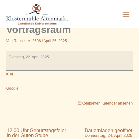
18.00 Uhr Malgruppe im
Zum
Inhalt
Gruppenraum/
springen
Vortragsraum
Von
Rauscher_2606
/
April 25, 2025
18.00
Dienstag, 22. April 2025
Uhr
Malgruppe
iCal
im
Gruppenraum/
Vortragsraum
Google
Kompletten Kalender ansehen
12.00 Uhr Geburtstagsfeier
Bauernladen geöffnet
in der Guten Stube
Donnerstag, 24. April 2025