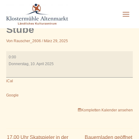
18.00 Uhr Siemens -
Zum
Inhalt
Betriebsfeier in der Guten
springen
Stube
Von
Rauscher_2606
/
März 29, 2025
18.00
0:00
Uhr
Donnerstag, 10. April 2025
Siemens
-
iCal
Betriebsfeier
in
der
Google
Guten
Stube
Kompletten Kalender ansehen
17.00 Uhr Skatspieler in der
Bauernladen geöffnet