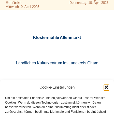
Schänke
Donnerstag, 10. April 2025
Mittwoch, 9. April 2025
Klostermühle Altenmarkt
Ländliches Kulturzentrum im Landkreis Cham
Cookie-Einstellungen
E-Mail: info@klostermuehle-altenmarkt.de
Um ein optimales Erlebnis zu bieten, verwenden wir auf unserer Website
Cookies. Wenn du diesen Technologien zustimmst, können wir Daten
besser verarbeiten. Wenn du deine Zustimmung nicht erteilst oder
zurückziehst, können bestimmte Merkmale und Funktionen beeinträchtigt
Tel.: 09971 760871