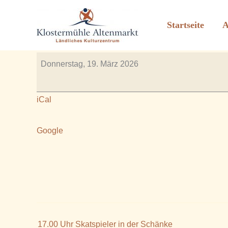
19.00 Uhr Rawuckerl Ve
Zum
Inhalt
Startseite
A
Von
Rauscher_2606
/
März 17, 2026
springen
19.00
Donnerstag, 19. März 2026
Uhr
Rawuckerl
iCal
Versammlung
in
Google
der
Schänke
17.00 Uhr Skatspieler in der Schänke