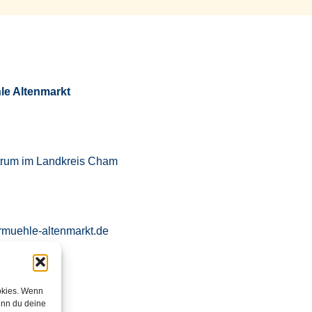
le Altenmarkt
trum im Landkreis Cham
rmuehle-altenmarkt.de
okies. Wenn
971 760871
enn du deine