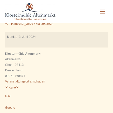
9.00 Uhr Joga mit Frau
Zum
Inhalt
Kriegelstein
springen
Von
Rauscher_2606
/
Mai 29, 2024
9.00
Montag, 3. Juni 2024
Uhr
Joga
mit
Klostermühle Altenmarkt
Frau
Altenmarkt 6
Kriegelstein
Cham
,
93413
Deutschland
09971 760871
Veranstaltungsort anschauen
Klostermühle
Karte
Altenmarkt
iCal
Google