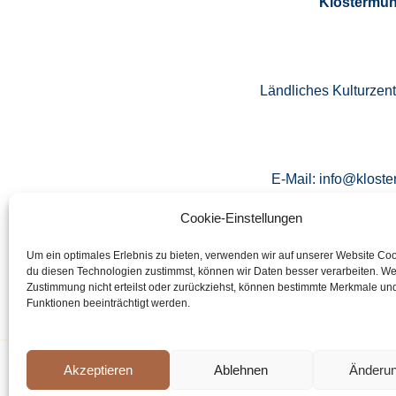
Klostermüh
Ländliches Kulturzen
E-Mail: info@kloste
Cookie-Einstellungen
Um ein optimales Erlebnis zu bieten, verwenden wir auf unserer Website Co
Tel.: 09
du diesen Technologien zustimmst, können wir Daten besser verarbeiten. W
Zustimmung nicht erteilst oder zurückziehst, können bestimmte Merkmale un
Funktionen beeinträchtigt werden.
Akzeptieren
Ablehnen
Änderu
Copyrigh