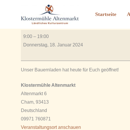
Bauernladen geöffnet
Zum
Inhalt
Startseite
A
Von
Rauscher_2606
/
Juli 12, 2023
springen
Bauernladen
9:00
–
19:00
geöffnet
Donnerstag, 18. Januar 2024
Unser Bauernladen hat heute für Euch geöffnet!
Klostermühle Altenmarkt
Altenmarkt 6
Cham
,
93413
Deutschland
09971 760871
Veranstaltungsort anschauen