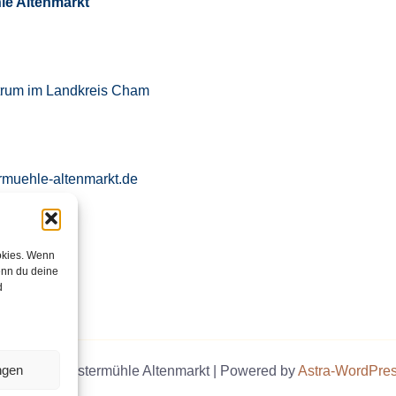
le Altenmarkt
trum im Landkreis Cham
rmuehle-altenmarkt.de
okies. Wenn
971 760871
enn du deine
d
ngen
t © 2026 Klostermühle Altenmarkt | Powered by
Astra-WordPre