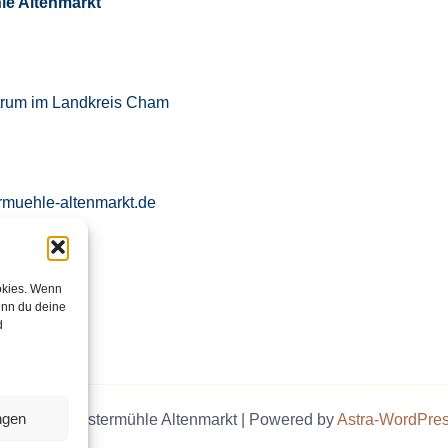
le Altenmarkt
trum im Landkreis Cham
rmuehle-altenmarkt.de
okies. Wenn
971 760871
enn du deine
d
ngen
t © 2026 Klostermühle Altenmarkt | Powered by
Astra-WordPre