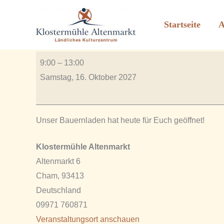
Bauernladen geöffnet
Zum
Inhalt
Startseite
A
Von
Rauscher_2606
/
Juli 12, 2023
springen
Bauernladen
9:00
–
13:00
geöffnet
Samstag, 16. Oktober 2027
Unser Bauernladen hat heute für Euch geöffnet!
Klostermühle Altenmarkt
Altenmarkt 6
Cham
,
93413
Deutschland
09971 760871
Veranstaltungsort anschauen