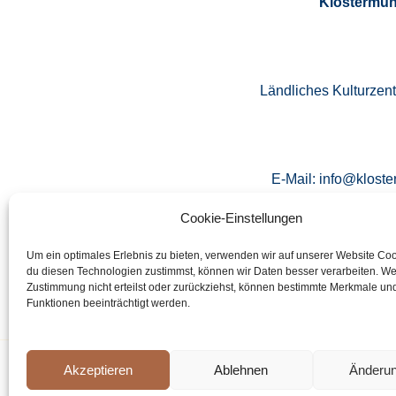
Klostermüh
Ländliches Kulturzen
E-Mail: info@kloste
Cookie-Einstellungen
Um ein optimales Erlebnis zu bieten, verwenden wir auf unserer Website Co
Tel.: 09
du diesen Technologien zustimmst, können wir Daten besser verarbeiten. W
Zustimmung nicht erteilst oder zurückziehst, können bestimmte Merkmale un
Funktionen beeinträchtigt werden.
Akzeptieren
Ablehnen
Änderu
Copyrigh