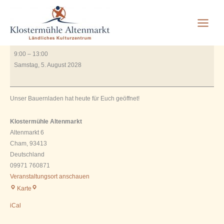
Bauernladen geöffnet
Zum
Inhalt
springen
Von
Rauscher_2606
/
Juli 12, 2023
Bauernladen
9:00
–
13:00
geöffnet
Samstag, 5. August 2028
Unser Bauernladen hat heute für Euch geöffnet!
Klostermühle Altenmarkt
Altenmarkt 6
Cham
,
93413
Deutschland
09971 760871
Veranstaltungsort anschauen
Klostermühle
Karte
Altenmarkt
iCal