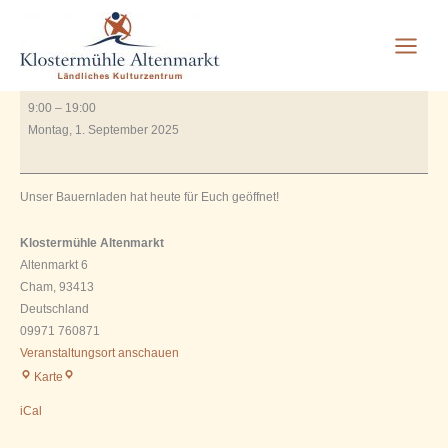
Bauernladen geöffnet
Zum
Inhalt
springen
Von
Rauscher_2606
/
Juli 3, 2023
Bauernladen
9:00
–
19:00
geöffnet
Montag, 1. September 2025
Unser Bauernladen hat heute für Euch geöffnet!
Klostermühle Altenmarkt
Altenmarkt 6
Cham
,
93413
Deutschland
09971 760871
Veranstaltungsort anschauen
Klostermühle
Karte
Altenmarkt
iCal