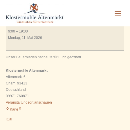
Bauernladen geöffnet
Zum
Inhalt
springen
Von
Rauscher_2606
/
Juli 3, 2023
Bauernladen
9:00
–
19:00
geöffnet
Montag, 11. Mai 2026
Unser Bauernladen hat heute für Euch geöffnet!
Klostermühle Altenmarkt
Altenmarkt 6
Cham
,
93413
Deutschland
09971 760871
Veranstaltungsort anschauen
Klostermühle
Karte
Altenmarkt
iCal