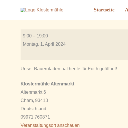
Bauernladen geöffnet
Zum
Startseite
A
Inhalt
Von
Rauscher_2606
/
Juli 3, 2023
springen
Bauernladen
9:00
–
19:00
geöffnet
Montag, 1. April 2024
Unser Bauernladen hat heute für Euch geöffnet!
Klostermühle Altenmarkt
Altenmarkt 6
Cham
,
93413
Deutschland
09971 760871
Veranstaltungsort anschauen