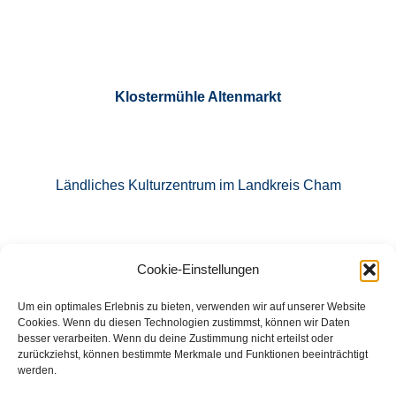
Klostermühle Altenmarkt
Ländliches Kulturzentrum im Landkreis Cham
Cookie-Einstellungen
E-Mail: info@klostermuehle-altenmarkt.de
Um ein optimales Erlebnis zu bieten, verwenden wir auf unserer Website
Cookies. Wenn du diesen Technologien zustimmst, können wir Daten
besser verarbeiten. Wenn du deine Zustimmung nicht erteilst oder
zurückziehst, können bestimmte Merkmale und Funktionen beeinträchtigt
Tel.: 09971 760871
werden.