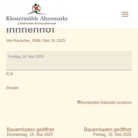
BUIND 8.00 Uhr
Zum
Inhalt
Umweltbildung im
springen
Innnenhof
Von
Rauscher_2606
/
Mai 16, 2025
BUIND
Freitag, 16. Mai 2025
8.00
Uhr
iCal
Umweltbildung
im
Innnenhof
Google
Kompletten Kalender ansehen
Bauernladen geöffnet
Bauernladen geöffnet
Donnerstag, 15. Mai 2025
Freitag, 16. Mai 2025