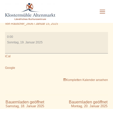
MÜHLENFÜHRUNG AUF
Zum
Inhalt
ANFRAGE
springen
Von
Rauscher_2606
/
Januar 15, 2025
MÜHLENFÜHRUNG
0:00
AUF
Sonntag, 19. Januar 2025
ANFRAGE
iCal
Google
Kompletten Kalender ansehen
Bauernladen geöffnet
Bauernladen geöffnet
Samstag, 18. Januar 2025
Montag, 20. Januar 2025