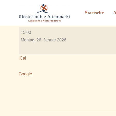
Rentner Stammtisch in 
Zum
Inhalt
Startseite
A
Von
Rauscher_2606
/
Januar 16, 2026
springen
Rentner
15:00
Stammtisch
Montag, 26. Januar 2026
in
der
iCal
Schänke
Google