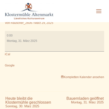
VHS 9.00 Kochkurs in der
Zum
Inhalt
Wirtschaftsküche
springen
Von
Rauscher_2606
/
März 29, 2025
VHS
0:00
9.00
Montag, 31. März 2025
Kochkurs
in
iCal
der
Wirtschaftsküche
Google
Kompletten Kalender ansehen
Heute bleibt die
Bauernladen geöffnet
Klostermühle geschlossen
Montag, 31. März 2025
Sonntag, 30. März 2025