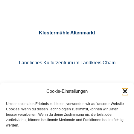
Klostermühle Altenmarkt
Ländliches Kulturzentrum im Landkreis Cham
Cookie-Einstellungen
E-Mail: info@klostermuehle-altenmarkt.de
Um ein optimales Erlebnis zu bieten, verwenden wir auf unserer Website
Cookies. Wenn du diesen Technologien zustimmst, können wir Daten
besser verarbeiten. Wenn du deine Zustimmung nicht erteilst oder
zurückziehst, können bestimmte Merkmale und Funktionen beeinträchtigt
Tel.: 09971 760871
werden.