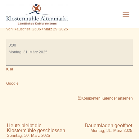
VHS 9.00 Uhr Joga im
Zum
Inhalt
Vortragsraum
springen
Von
Rauscher_2606
/
März 29, 2025
VHS
0:00
9.00
Montag, 31. März 2025
Uhr
Joga
iCal
im
Vortragsraum
Google
Kompletten Kalender ansehen
Heute bleibt die
Bauernladen geöffnet
Klostermühle geschlossen
Montag, 31. März 2025
Sonntag, 30. März 2025