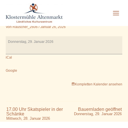
VHS 9.00 Uhr Qui Gong im
Zum
Inhalt
Vortragsraum
springen
Von
Rauscher_2606
/
Januar 26, 2026
VHS
Donnerstag, 29. Januar 2026
9.00
Uhr
iCal
Qui
Gong
im
Google
Vortragsraum
Kompletten Kalender ansehen
17.00 Uhr Skatspieler in der
Bauernladen geöffnet
Schänke
Donnerstag, 29. Januar 2026
Mittwoch, 28. Januar 2026