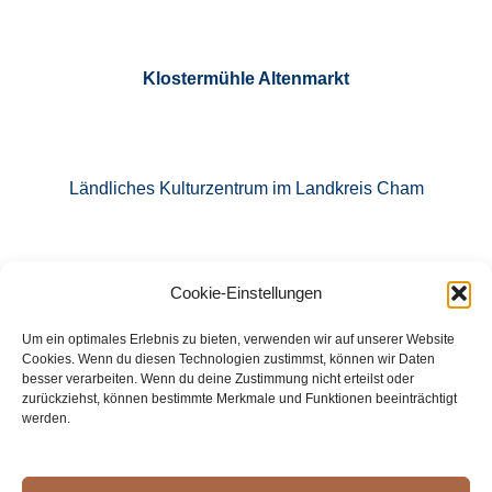
Klostermühle Altenmarkt
Ländliches Kulturzentrum im Landkreis Cham
Cookie-Einstellungen
E-Mail: info@klostermuehle-altenmarkt.de
Um ein optimales Erlebnis zu bieten, verwenden wir auf unserer Website
Cookies. Wenn du diesen Technologien zustimmst, können wir Daten
besser verarbeiten. Wenn du deine Zustimmung nicht erteilst oder
zurückziehst, können bestimmte Merkmale und Funktionen beeinträchtigt
Tel.: 09971 760871
werden.
Facebook
Instagram