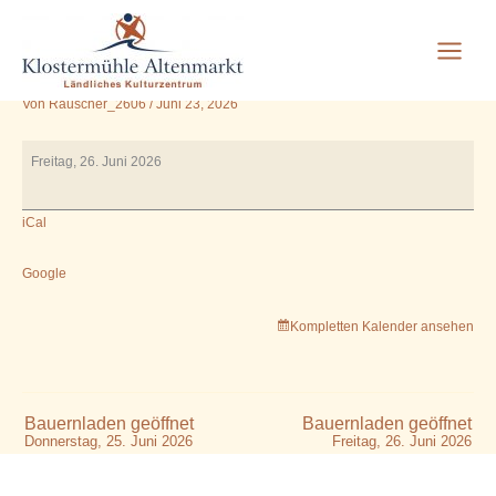
VHS - Kochkurs in der
Zum
Inhalt
Wirtschaftsküche
springen
Von
Rauscher_2606
/
Juni 23, 2026
VHS
Freitag, 26. Juni 2026
-
Kochkurs
iCal
in
der
Wirtschaftsküche
Google
Kompletten Kalender ansehen
Bauernladen geöffnet
Bauernladen geöffnet
Donnerstag, 25. Juni 2026
Freitag, 26. Juni 2026