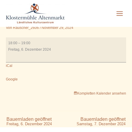
Weihnachtsfeier in der
Zum
Inhalt
Guten Stube
springen
Von
Rauscher_2606
/
November 29, 2024
Weihnachtsfeier
18:00
–
19:00
in
Freitag, 6. Dezember 2024
der
Guten
iCal
Stube
Google
Kompletten Kalender ansehen
Bauernladen geöffnet
Bauernladen geöffnet
Freitag, 6. Dezember 2024
Samstag, 7. Dezember 2024