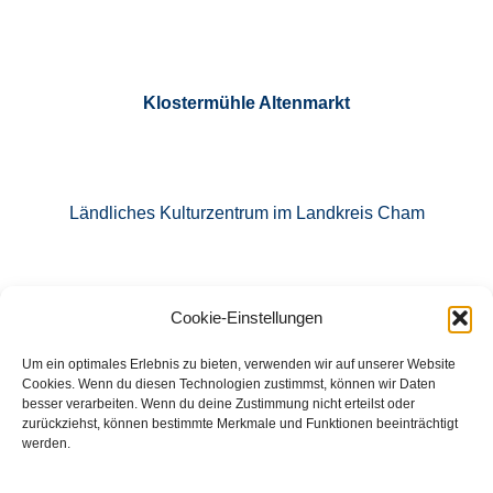
Klostermühle Altenmarkt
Ländliches Kulturzentrum im Landkreis Cham
Cookie-Einstellungen
E-Mail: info@klostermuehle-altenmarkt.de
Um ein optimales Erlebnis zu bieten, verwenden wir auf unserer Website
Cookies. Wenn du diesen Technologien zustimmst, können wir Daten
besser verarbeiten. Wenn du deine Zustimmung nicht erteilst oder
zurückziehst, können bestimmte Merkmale und Funktionen beeinträchtigt
Tel.: 09971 760871
werden.