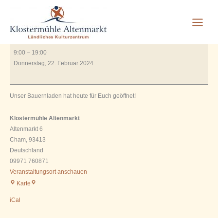
Bauernladen geöffnet
Zum
Inhalt
springen
Von
Rauscher_2606
/
Juli 12, 2023
Bauernladen
9:00
–
19:00
geöffnet
Donnerstag, 22. Februar 2024
Unser Bauernladen hat heute für Euch geöffnet!
Klostermühle Altenmarkt
Altenmarkt 6
Cham
,
93413
Deutschland
09971 760871
Veranstaltungsort anschauen
Klostermühle
Karte
Altenmarkt
iCal