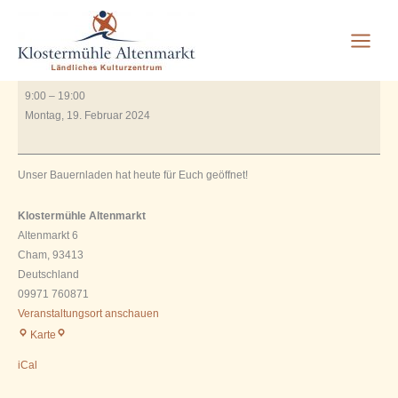
Bauernladen geöffnet
Zum
Inhalt
springen
Von
Rauscher_2606
/
Juli 3, 2023
Bauernladen
9:00
–
19:00
geöffnet
Montag, 19. Februar 2024
Unser Bauernladen hat heute für Euch geöffnet!
Klostermühle Altenmarkt
Altenmarkt 6
Cham
,
93413
Deutschland
09971 760871
Veranstaltungsort anschauen
Klostermühle
Karte
Altenmarkt
iCal